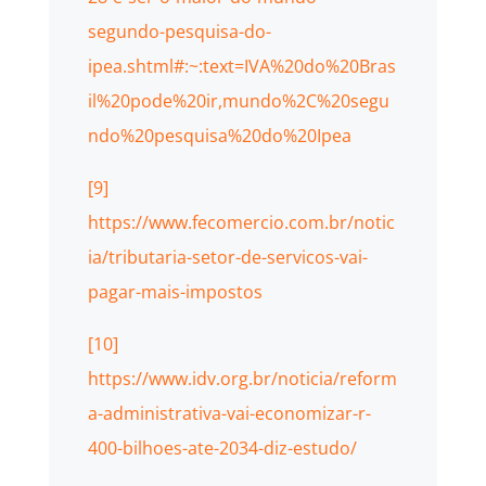
segundo-pesquisa-do-
ipea.shtml#:~:text=IVA%20do%20Bras
il%20pode%20ir,mundo%2C%20segu
ndo%20pesquisa%20do%20Ipea
[9]
https://www.fecomercio.com.br/notic
ia/tributaria-setor-de-servicos-vai-
pagar-mais-impostos
[10]
https://www.idv.org.br/noticia/reform
a-administrativa-vai-economizar-r-
400-bilhoes-ate-2034-diz-estudo/