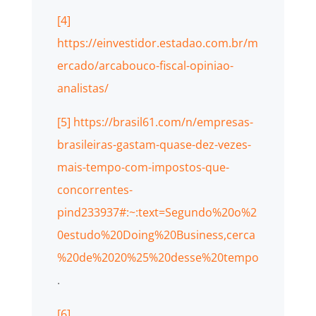
[4]
https://einvestidor.estadao.com.br/m
ercado/arcabouco-fiscal-opiniao-
analistas/
[5]
https://brasil61.com/n/empresas-
brasileiras-gastam-quase-dez-vezes-
mais-tempo-com-impostos-que-
concorrentes-
pind233937#:~:text=Segundo%20o%2
0estudo%20Doing%20Business,cerca
%20de%2020%25%20desse%20tempo
.
[6]