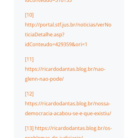
[10]
http://portal.stf.jus.br/noticias/verNo
ticiaDetalhe.asp?
idConteudo=429359&ori=1
[11]
https://ricardodantas.blog.br/nao-
glenn-nao-pode/
[12]
https://ricardodantas.blog.br/nossa-
democracia-acabou-se-e-que-existiu/
[13]
https://ricardodantas.blog.br/os-
problemas-do-judiciario/