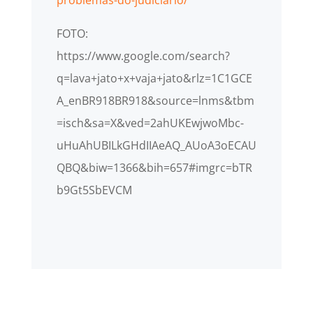
FOTO:
https://www.google.com/search?
q=lava+jato+x+vaja+jato&rlz=1C1GCE
A_enBR918BR918&source=lnms&tbm
=isch&sa=X&ved=2ahUKEwjwoMbc-
uHuAhUBILkGHdIIAeAQ_AUoA3oECAU
QBQ&biw=1366&bih=657#imgrc=bTR
b9Gt5SbEVCM