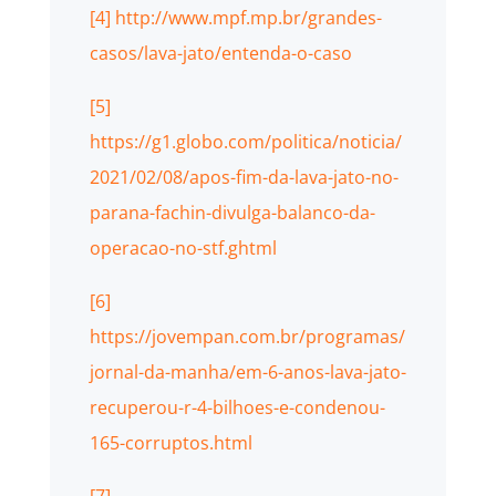
[4]
http://www.mpf.mp.br/grandes-
casos/lava-jato/entenda-o-caso
[5]
https://g1.globo.com/politica/noticia/
2021/02/08/apos-fim-da-lava-jato-no-
parana-fachin-divulga-balanco-da-
operacao-no-stf.ghtml
[6]
https://jovempan.com.br/programas/
jornal-da-manha/em-6-anos-lava-jato-
recuperou-r-4-bilhoes-e-condenou-
165-corruptos.html
[7]