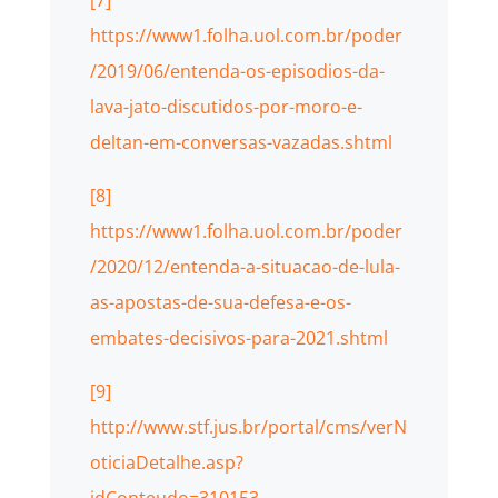
https://www1.folha.uol.com.br/poder
/2019/06/entenda-os-episodios-da-
lava-jato-discutidos-por-moro-e-
deltan-em-conversas-vazadas.shtml
[8]
https://www1.folha.uol.com.br/poder
/2020/12/entenda-a-situacao-de-lula-
as-apostas-de-sua-defesa-e-os-
embates-decisivos-para-2021.shtml
[9]
http://www.stf.jus.br/portal/cms/verN
oticiaDetalhe.asp?
idConteudo=310153